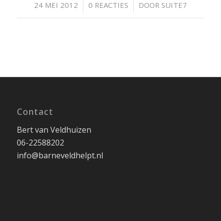
/
/
24 MEI 2012
0 REACTIES
DOOR
SUITE7
Contact
Bert van Veldhuizen
06-22588202
info@barneveldhelpt.nl