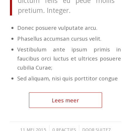
dictum felis eu pede mollis
pretium. Integer.
Donec posuere vulputate arcu.
Phasellus accumsan cursus velit.
Vestibulum ante ipsum primis in
faucibus orci luctus et ultrices posuere
cubilia Curae;
Sed aliquam, nisi quis porttitor congue
Lees meer
/
/
11 MEI 2015
0 REACTIES
DOOR
SUITE7