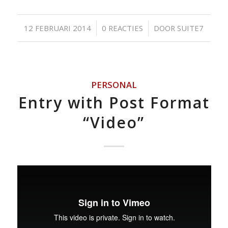
/
/
12 FEBRUARI 2014
0 REACTIES
DOOR
SUITE7
PERSONAL
Entry with Post Format
“Video”